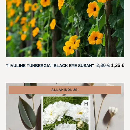
2,30
€
1,26
€
TIIVULINE TUNBERGIA “BLACK EYE SUSAN”
ALLAHINDLUS!