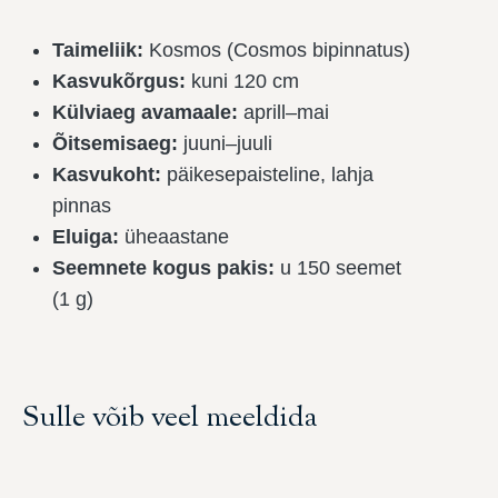
Taimeliik:
Kosmos (Cosmos bipinnatus)
Kasvukõrgus:
kuni 120 cm
Külviaeg avamaale:
aprill–mai
Õitsemisaeg:
juuni–juuli
Kasvukoht:
päikesepaisteline, lahja
pinnas
Eluiga:
üheaastane
Seemnete kogus pakis:
u 150 seemet
(1 g)
Sulle võib veel meeldida