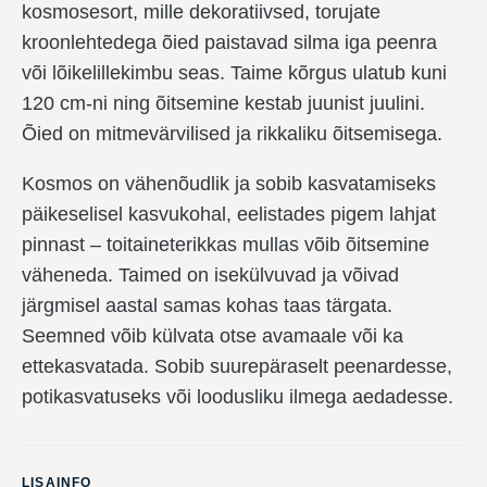
kosmosesort, mille dekoratiivsed, torujate
kroonlehtedega õied paistavad silma iga peenra
või lõikelillekimbu seas. Taime kõrgus ulatub kuni
120 cm-ni ning õitsemine kestab juunist juulini.
Õied on mitmevärvilised ja rikkaliku õitsemisega.
Kosmos on vähenõudlik ja sobib kasvatamiseks
päikeselisel kasvukohal, eelistades pigem lahjat
pinnast – toitaineterikkas mullas võib õitsemine
väheneda. Taimed on isekülvuvad ja võivad
järgmisel aastal samas kohas taas tärgata.
Seemned võib külvata otse avamaale või ka
ettekasvatada. Sobib suurepäraselt peenardesse,
potikasvatuseks või loodusliku ilmega aedadesse.
LISAINFO