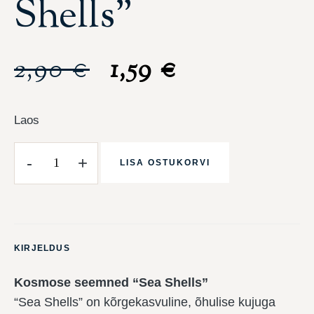
Shells”
2,90
€
1,59
€
Laos
-
+
LISA OSTUKORVI
KIRJELDUS
Kosmose seemned “Sea Shells”
“Sea Shells” on kõrgekasvuline, õhulise kujuga