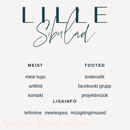
MEIST
TOOTED
meie lugu
tootevalik
artiklid
facebooki grupp
kontakt
projektimüük
LISAINFO
tellimine
meelespea
müügitingimused
Ainult koos olles